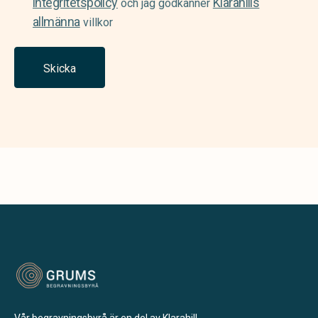
integritetspolicy
Klarahills
och jag godkänner
allmänna
villkor
Skicka
Vår begravningsbyrå är en del av Klarahill.