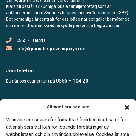
Klarahill består av kunniga lokala familjeföretag som är
auktoriserade inom Sveriges begravningsbyråers förbund (SBF).
Det personliga är centralt för oss, både när det gäller bemötande
och när vi utformar skräddarsydda personliga begravningar.
0555 - 104 20
info@grumsbegravningsbyra.se
Jourtelefon
0555 – 104 20
Du når oss dygnet runt på
Öppettider:
Allmänt om cookies
Vardagar 10.00-14.00.
Telefonjour dygnet runt.
Vi använder cookies för förbättrad funktionalitet samt för
att analysera trafiken för löpande förbättringar av
webbplatsen och din användarupplevelse. Cookies är små