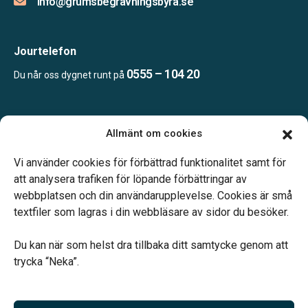
info@grumsbegravningsbyra.se
Jourtelefon
0555 – 104 20
Du når oss dygnet runt på
Öppettider:
Allmänt om cookies
Vardagar 10.00-14.00.
Telefonjour dygnet runt.
Vi använder cookies för förbättrad funktionalitet samt för
att analysera trafiken för löpande förbättringar av
webbplatsen och din användarupplevelse. Cookies är små
textfiler som lagras i din webbläsare av sidor du besöker.
Du kan när som helst dra tillbaka ditt samtycke genom att
Vårt systerbolag Verahill hjälper dig med familjejuridiken –
trycka “Neka”.
genom hela livet.
Varmt välkommen.