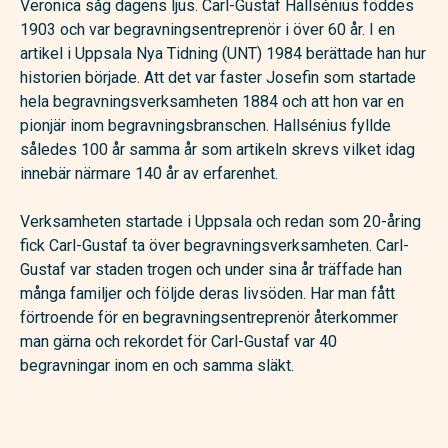
Veronica såg dagens ljus. Carl-Gustaf Hallsénius föddes
1903 och var begravningsentreprenör i över 60 år. I en
artikel i Uppsala Nya Tidning (UNT) 1984 berättade han hur
historien började. Att det var faster Josefin som startade
hela begravningsverksamheten 1884 och att hon var en
pionjär inom begravningsbranschen. Hallsénius fyllde
således 100 år samma år som artikeln skrevs vilket idag
innebär närmare 140 år av erfarenhet.
Verksamheten startade i Uppsala och redan som 20-åring
fick Carl-Gustaf ta över begravningsverksamheten. Carl-
Gustaf var staden trogen och under sina år träffade han
många familjer och följde deras livsöden. Har man fått
förtroende för en begravningsentreprenör återkommer
man gärna och rekordet för Carl-Gustaf var 40
begravningar inom en och samma släkt.