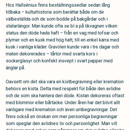
Hos Hallsénius finns beställningssedlar sedan lång
tillbaka – kulturhistoria som berättar både om de
välbeställda och de som bodde på bakgårdar och i
statarlängor. Man kunde ofta se bl a på likvagnen vilken
status den döde hade haft – från en vag med tofsar och
plymer och en kusk med hög hatt, till en enkel kärra med
kusk i vanliga kläder. Gravölen kunde vara i tre dagar och
maten dekorerades – tårtor med svarta kors i
sockerglasyr och konfekt insvept i svart papper med
änglar på.
Oavsett om det ska vara en kistbegravning eller kremation
behövs en kista. Detta med respekt för både den avlidne
och de som ska hantera den döde. Kistan dekoreras oftast
med blommor eller bårtäcke. Under åren har det blivit allt
vanligare med kremation och även urnbegravningar. Det
finns också en önskan om mer personliga begravningar
som speglar den avlidnes liv och personlighet. Man vill