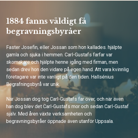
1884 fanns väldigt få
begravningsbyråer
Faster Josefin, eller Jossan som hon kallades. hjälpte
gamla och sjuka i hemmen. Carl-Gustafs farfar var
skomakare och hjälpte henne igång med firman, men
sedan drev hon den vidare på egen hand. Att vara kvinnlig
företagare var inte vanligt på den tiden. Hallsénius
Begrafningsbyrå var unik.
När Jossan dog tog Carl-Gustafs far över, och när även
han dog blev det Carl-Gustafs mor och sedan Carl-Gustaf
själv. Med åren växte verksamheten och
begravningsbyråer öppnade även utanför Uppsala.