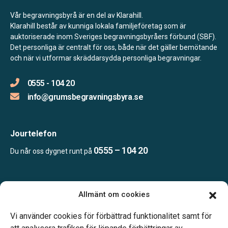
Vår begravningsbyrå är en del av Klarahill.
Klarahill består av kunniga lokala familjeföretag som är
auktoriserade inom Sveriges begravningsbyråers förbund (SBF).
Det personliga är centralt för oss, både när det gäller bemötande
och när vi utformar skräddarsydda personliga begravningar.
0555 - 104 20
info@grumsbegravningsbyra.se
Jourtelefon
0555 – 104 20
Du når oss dygnet runt på
Öppettider:
Allmänt om cookies
Vardagar 10.00-14.00.
Telefonjour dygnet runt.
Vi använder cookies för förbättrad funktionalitet samt för