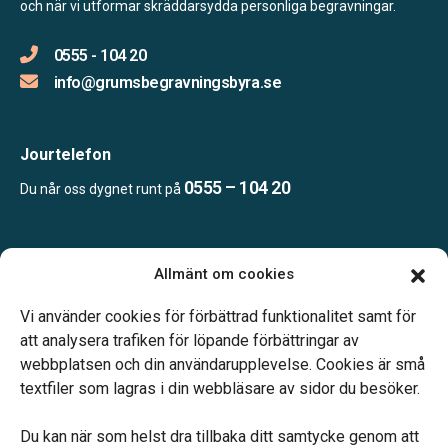
och när vi utformar skräddarsydda personliga begravningar.
0555 - 104 20
info@grumsbegravningsbyra.se
Jourtelefon
0555 – 104 20
Du når oss dygnet runt på
Öppettider:
Allmänt om cookies
Vardagar 10.00-14.00.
Telefonjour dygnet runt.
Vi använder cookies för förbättrad funktionalitet samt för
att analysera trafiken för löpande förbättringar av
webbplatsen och din användarupplevelse. Cookies är små
textfiler som lagras i din webbläsare av sidor du besöker.
Du kan när som helst dra tillbaka ditt samtycke genom att