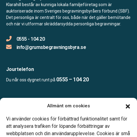
Klarahill består av kunniga lokala familjeföretag som är
auktoriserade inom Sveriges begravningsbyråers förbund (SBF).
Det personliga är centralt för oss, både när det gäller bemötande
och när vi utformar skräddarsydda personliga begravningar.
0555 - 104 20
info@grumsbegravningsbyra.se
Jourtelefon
0555 – 104 20
Du når oss dygnet runt på
Öppettider:
Allmänt om cookies
Vardagar 10.00-14.00.
Telefonjour dygnet runt.
Vi använder cookies för förbättrad funktionalitet samt för
att analysera trafiken för löpande förbättringar av
webbplatsen och din användarupplevelse. Cookies är små