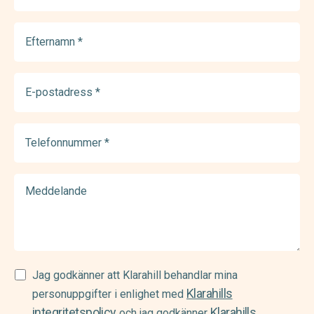
Efternamn
(Required)
E-
postadress
(Required)
Telefonnummer
(Required)
Meddelande
Samtycke
Jag godkänner att Klarahill behandlar mina
Klarahills
(Required)
personuppgifter i enlighet med
integritetspolicy
Klarahills
och jag godkänner