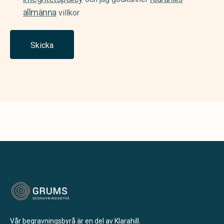
allmänna
villkor
Skicka
Vår begravningsbyrå är en del av Klarahill.