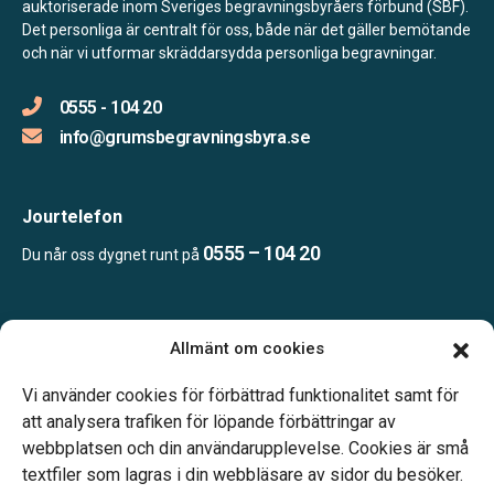
auktoriserade inom Sveriges begravningsbyråers förbund (SBF).
Det personliga är centralt för oss, både när det gäller bemötande
och när vi utformar skräddarsydda personliga begravningar.
0555 - 104 20
info@grumsbegravningsbyra.se
Jourtelefon
0555 – 104 20
Du når oss dygnet runt på
Öppettider:
Allmänt om cookies
Vardagar 10.00-14.00.
Telefonjour dygnet runt.
Vi använder cookies för förbättrad funktionalitet samt för
att analysera trafiken för löpande förbättringar av
webbplatsen och din användarupplevelse. Cookies är små
textfiler som lagras i din webbläsare av sidor du besöker.