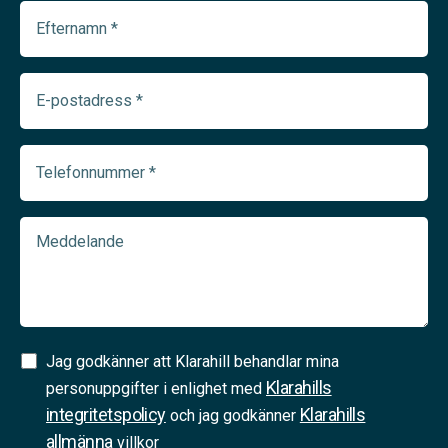
Efternamn
(Required)
E-
postadress
(Required)
Telefonnummer
(Required)
Meddelande
Samtycke
Jag godkänner att Klarahill behandlar mina
Klarahills
(Required)
personuppgifter i enlighet med
integritetspolicy
Klarahills
och jag godkänner
allmänna
villkor